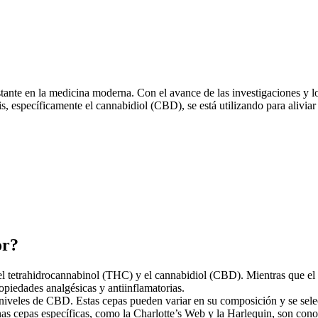
tante en la medicina moderna. Con el avance de las investigaciones y l
, específicamente el cannabidiol (CBD), se está utilizando para aliviar 
or?
l tetrahidrocannabinol (THC) y el cannabidiol (CBD). Mientras que el
piedades analgésicas y antiinflamatorias.
s niveles de CBD. Estas cepas pueden variar en su composición y se selec
unas cepas específicas, como la Charlotte’s Web y la Harlequin, son cono