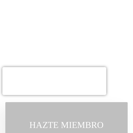
Cannabis en Barcelona
Bienvenido a
The High Class Barcelona
, una
asociación
cannábica en Barcelona
exclusiva en el corazón de la ciudad. Si
estás buscando un weed club donde disfrutar de la mejor experiencia
cannábica en un entorno seguro y legal, has llegado al lugar
adecuado. Nuestro
club cannábico en Barcelona
se distingue por
su ambiente acogedor, su comunidad selecta y su dedicación a la
cultura cannábica. Únete a nosotros y descubre lo que significa
formar parte de la
high class.
HAZTE MIEMBRO​