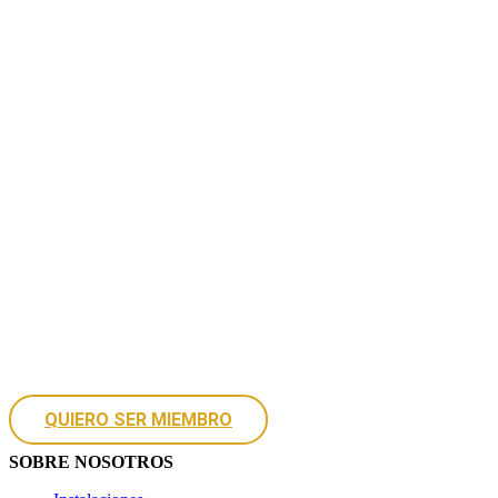
PRIVADO EN BARCELONA
#HIGHEXPERIENCE
Para acceder a nuestro club de weed en Barcelona, es
necesario ser miembro. Rellena el formulario y cuando
tengamos vacantes, te informaremos.
QUIERO SER MIEMBRO
SOBRE NOSOTROS