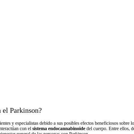
 el Parkinson?
entes y especialistas debido a sus posibles efectos beneficiosos sobre 
nteractúan con el
sistema endocannabinoide
del cuerpo. Entre ellos, 
bienestar general de las personas con Parkinson.