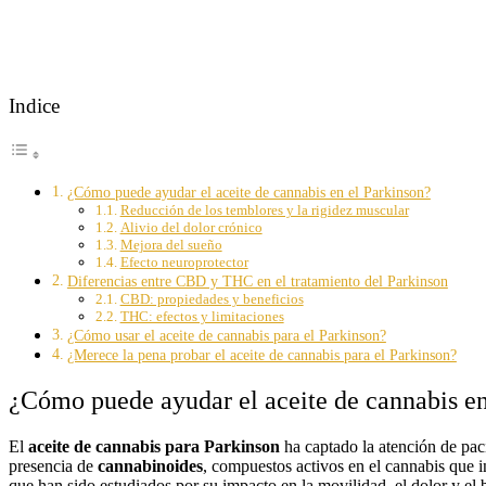
Indice
¿Cómo puede ayudar el aceite de cannabis en el Parkinson?
Reducción de los temblores y la rigidez muscular
Alivio del dolor crónico
Mejora del sueño
Efecto neuroprotector
Diferencias entre CBD y THC en el tratamiento del Parkinson
CBD: propiedades y beneficios
THC: efectos y limitaciones
¿Cómo usar el aceite de cannabis para el Parkinson?
¿Merece la pena probar el aceite de cannabis para el Parkinson?
¿Cómo puede ayudar el aceite de cannabis en
El
aceite de cannabis para Parkinson
ha captado la atención de paci
presencia de
cannabinoides
, compuestos activos en el cannabis que i
que han sido estudiados por su impacto en la movilidad, el dolor y el 