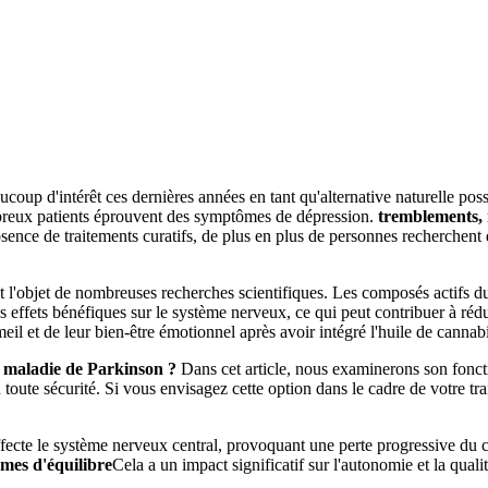
ucoup d'intérêt ces dernières années en tant qu'alternative naturelle po
mbreux patients éprouvent des symptômes de dépression.
tremblements, r
absence de traitements curatifs, de plus en plus de personnes recherchen
t l'objet de nombreuses recherches scientifiques. Les composés actifs d
es effets bénéfiques sur le système nerveux, ce qui peut contribuer à r
meil et de leur bien-être émotionnel après avoir intégré l'huile de cannab
la maladie de Parkinson ?
Dans cet article, nous examinerons son fonct
n toute sécurité. Si vous envisagez cette option dans le cadre de votre tr
fecte le système nerveux central, provoquant une perte progressive du c
èmes d'équilibre
Cela a un impact significatif sur l'autonomie et la quali