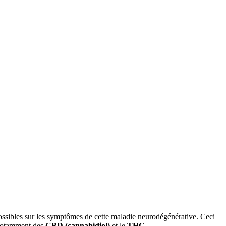
s possibles sur les symptômes de cette maladie neurodégénérative. Ceci
 notamment des
CBD (cannabidiol)
et le
THC