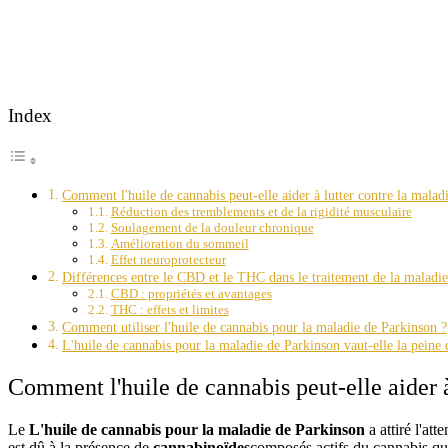
Index
Comment l'huile de cannabis peut-elle aider à lutter contre la malad
Réduction des tremblements et de la rigidité musculaire
Soulagement de la douleur chronique
Amélioration du sommeil
Effet neuroprotecteur
Différences entre le CBD et le THC dans le traitement de la maladi
CBD : propriétés et avantages
THC : effets et limites
Comment utiliser l'huile de cannabis pour la maladie de Parkinson ?
L'huile de cannabis pour la maladie de Parkinson vaut-elle la peine d
Comment l'huile de cannabis peut-elle aider à
Le
L'huile de cannabis pour la maladie de Parkinson
a attiré l'at
est dû à la présence de
cannabinoïdes
composés actifs du cannabis qui