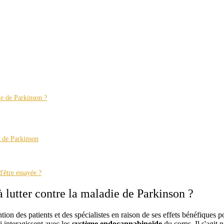
ie de Parkinson ?
e de Parkinson
'être essayée ?
 lutter contre la maladie de Parkinson ?
tention des patients et des spécialistes en raison de ses effets bénéfique
 interagissent avec les
système endocannabinoïde
du corps. Il s'agit