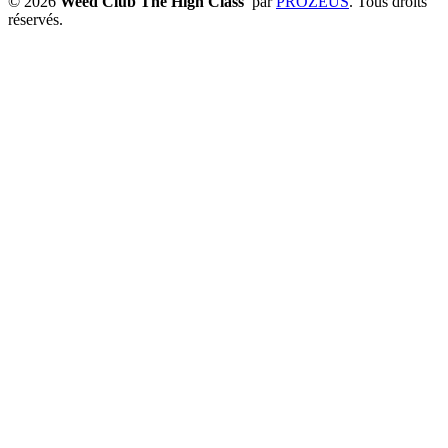
© 2026
Weed Club The High Class
par
PROZEUS
. Tous droits
réservés.