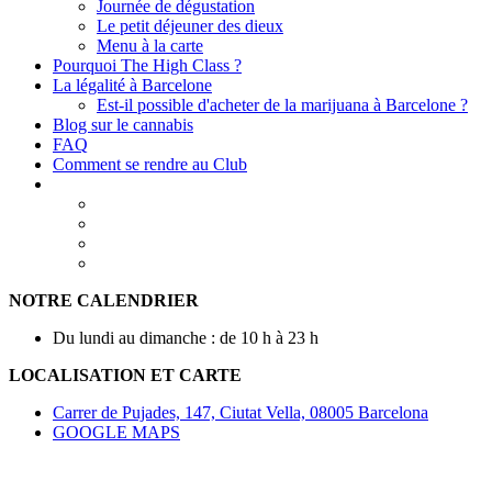
Journée de dégustation
Le petit déjeuner des dieux
Menu à la carte
Pourquoi The High Class ?
La légalité à Barcelone
Est-il possible d'acheter de la marijuana à Barcelone ?
Blog sur le cannabis
FAQ
Comment se rendre au Club
NOTRE CALENDRIER
Du lundi au dimanche : de 10 h à 23 h
LOCALISATION ET CARTE
Carrer de Pujades, 147, Ciutat Vella, 08005 Barcelona
GOOGLE MAPS