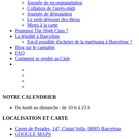
Journée de recommandation
Collation de l'après-midi
Journée de dégustation
Le petit déjeuner des dieux
Menu à la carte
Pourquoi The High Class ?
La légalité à Barcelone
Est-il possible d'acheter de la marijuana à Barcelone ?
Blog sur le cannabis
FAQ
Comment se rendre au Club
NOTRE CALENDRIER
Du lundi au dimanche : de 10 h à 23 h
LOCALISATION ET CARTE
Carrer de Pujades, 147, Ciutat Vella, 08005 Barcelona
GOOGLE MAPS