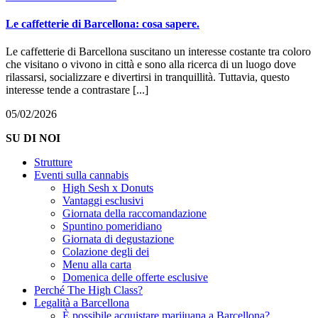
Le caffetterie di Barcellona: cosa sapere.
Le caffetterie di Barcellona suscitano un interesse costante tra coloro
che visitano o vivono in città e sono alla ricerca di un luogo dove
rilassarsi, socializzare e divertirsi in tranquillità. Tuttavia, questo
interesse tende a contrastare [...]
05/02/2026
SU DI NOI
Strutture
Eventi sulla cannabis
High Sesh x Donuts
Vantaggi esclusivi
Giornata della raccomandazione
Spuntino pomeridiano
Giornata di degustazione
Colazione degli dei
Menu alla carta
Domenica delle offerte esclusive
Perché The High Class?
Legalità a Barcellona
È possibile acquistare marijuana a Barcellona?