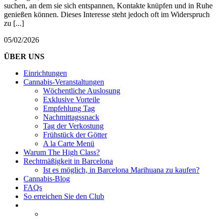
suchen, an dem sie sich entspannen, Kontakte knüpfen und in Ruhe
genießen können. Dieses Interesse steht jedoch oft im Widerspruch
zu [...]
05/02/2026
ÜBER UNS
Einrichtungen
Cannabis-Veranstaltungen
Wöchentliche Auslosung
Exklusive Vorteile
Empfehlung Tag
Nachmittagssnack
Tag der Verkostung
Frühstück der Götter
A la Carte Menü
Warum The High Class?
Rechtmäßigkeit in Barcelona
Ist es möglich, in Barcelona Marihuana zu kaufen?
Cannabis-Blog
FAQs
So erreichen Sie den Club