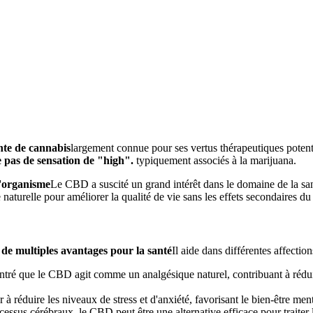
nte de cannabis
largement connue pour ses vertus thérapeutiques poten
 pas de sensation de "high".
typiquement associés à la marijuana.
'organisme
Le CBD a suscité un grand intérêt dans le domaine de la santé
ve naturelle pour améliorer la qualité de vie sans les effets secondaires 
de multiples avantages pour la santé
Il aide dans différentes affection
ntré que le CBD agit comme un analgésique naturel, contribuant à réduir
 à réduire les niveaux de stress et d'anxiété, favorisant le bien-être me
cessus cérébraux, le CBD peut être une alternative efficace pour traiter 