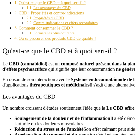
Qu'est-ce que le CBD et à quoi sert-il ?
Les avantages du CBD
CBD : Propriétés et contre-indications
Propriétés du CBD
Contre-indications et effets secondaires
Comment consommer le CBD ?
Formats les plus courants
Où se procurer des produits CBD de qualité ?
Qu'est-ce que le CBD et à quoi sert-il ?
Le
CBD (cannabidiol)
est un
composé naturel présent dans la pla
d'effets psychoactifs
ce qui signifie que leur consommation
ne génère
En raison de son interaction avec le
Système endocannabinoïde de l
d'applications
thérapeutiques et médicinales
Il s'agit d'une alternati
Les avantages du CBD
Un nombre croissant d'études soutiennent l'idée que la
Le CBD offre 
Soulagement de la douleur et de l'inflammation
Il a été démo
l'arthrite ou les douleurs musculaires.
Réduction du stress et de l'anxiété
Son effet calmant peut aider
Amélioration du sommeil et du repos
En régulant certains pro