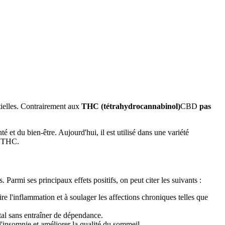
tielles. Contrairement aux
THC (tétrahydrocannabinol)
CBD
pas
 et du bien-être. Aujourd'hui, il est utilisé dans une variété
du THC.
s. Parmi ses principaux effets positifs, on peut citer les suivants :
e l'inflammation et à soulager les affections chroniques telles que
ntal sans entraîner de dépendance.
l'insomnie et améliorer la qualité du sommeil.