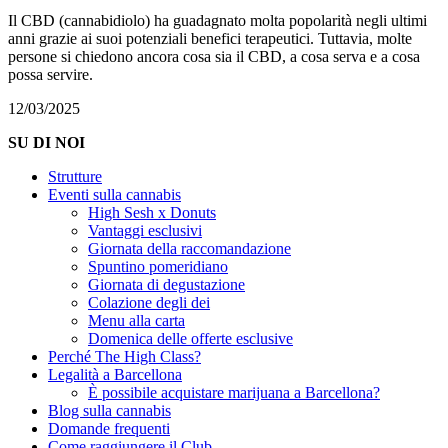
Il CBD (cannabidiolo) ha guadagnato molta popolarità negli ultimi
anni grazie ai suoi potenziali benefici terapeutici. Tuttavia, molte
persone si chiedono ancora cosa sia il CBD, a cosa serva e a cosa
possa servire.
12/03/2025
SU DI NOI
Strutture
Eventi sulla cannabis
High Sesh x Donuts
Vantaggi esclusivi
Giornata della raccomandazione
Spuntino pomeridiano
Giornata di degustazione
Colazione degli dei
Menu alla carta
Domenica delle offerte esclusive
Perché The High Class?
Legalità a Barcellona
È possibile acquistare marijuana a Barcellona?
Blog sulla cannabis
Domande frequenti
Come raggiungere il Club