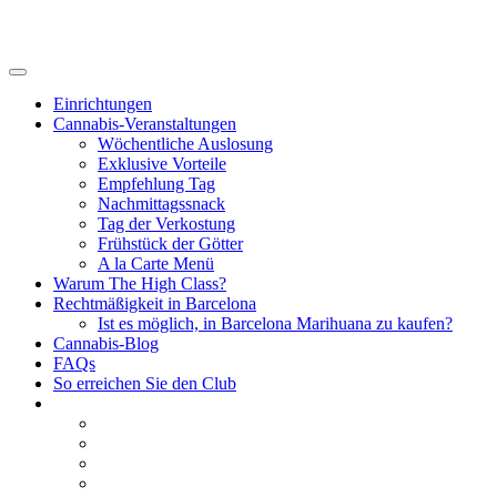
Einrichtungen
Cannabis-Veranstaltungen
Wöchentliche Auslosung
Exklusive Vorteile
Empfehlung Tag
Nachmittagssnack
Tag der Verkostung
Frühstück der Götter
A la Carte Menü
Warum The High Class?
Rechtmäßigkeit in Barcelona
Ist es möglich, in Barcelona Marihuana zu kaufen?
Cannabis-Blog
FAQs
So erreichen Sie den Club