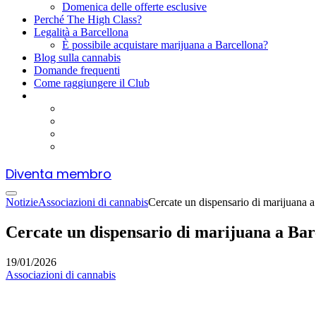
Domenica delle offerte esclusive
Perché The High Class?
Legalità a Barcellona
È possibile acquistare marijuana a Barcellona?
Blog sulla cannabis
Domande frequenti
Come raggiungere il Club
Diventa membro
Notizie
Associazioni di cannabis
Cercate un dispensario di marijuana a
Cercate un dispensario di marijuana a Bar
19/01/2026
Associazioni di cannabis