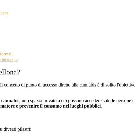
juana
nformali
 inizia qui
ellona?
 Il concetto di punto di accesso diretto alla cannabis è di solito l'obiettivo
a cannabis
, uno spazio privato a cui possono accedere solo le persone
umatore e prevenire il consumo nei luoghi pubblici
.
diversi pilastri: