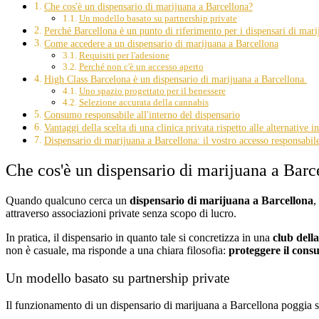
Che cos'è un dispensario di marijuana a Barcellona?
Un modello basato su partnership private
Perché Barcellona è un punto di riferimento per i dispensari di mari
Come accedere a un dispensario di marijuana a Barcellona
Requisiti per l'adesione
Perché non c'è un accesso aperto
High Class Barcelona è un dispensario di marijuana a Barcellona.
Uno spazio progettato per il benessere
Selezione accurata della cannabis
Consumo responsabile all'interno del dispensario
Vantaggi della scelta di una clinica privata rispetto alle alternative i
Dispensario di marijuana a Barcellona: il vostro accesso responsabile
Che cos'è un dispensario di marijuana a Barc
Quando qualcuno cerca un
dispensario di marijuana a Barcellona
,
attraverso associazioni private senza scopo di lucro.
In pratica, il dispensario in quanto tale si concretizza in una
club dell
non è casuale, ma risponde a una chiara filosofia:
proteggere il cons
Un modello basato su partnership private
Il funzionamento di un dispensario di marijuana a Barcellona poggia su 