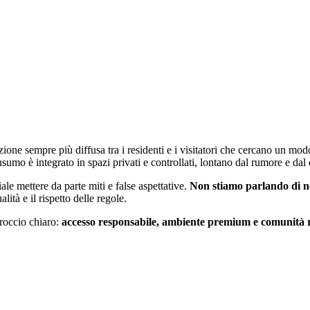
one sempre più diffusa tra i residenti e i visitatori che cercano un modo
sumo è integrato in spazi privati e controllati, lontano dal rumore e da
le mettere da parte miti e false aspettative.
Non stiamo parlando di ne
ità e il rispetto delle regole.
roccio chiaro:
accesso responsabile, ambiente premium e comunità 