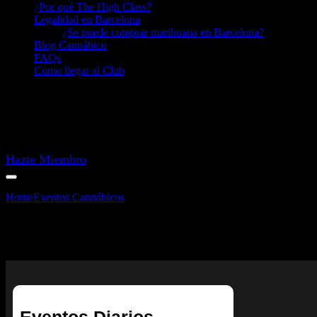
¿Por qué The High Class?
Legalidad en Barcelona
¿Se puede comprar marihuana en Barcelona?
Blog Cannábico
FAQs
Como llegar al Club
Hazte Miembro
Home
Eventos Cannábicos
Sorteo Semanal
Sorteo Semanal
Eventos Diarios