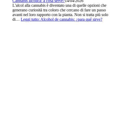
Cannabis alcolica: a cosa serve?
14/04/2026
L'alcol alla cannabis è diventato una di quelle opzioni che
generano curiosità tra coloro che cercano di fare un passo
avanti nel loro rapporto con la pianta. Non si tratta più solo
di…
Leggi tutto
: Alcohol de cannabis: ¿para qué sirve?