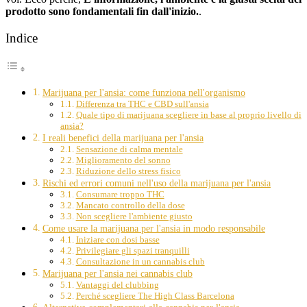
prodotto sono fondamentali fin dall'inizio.
.
Indice
Marijuana per l'ansia: come funziona nell'organismo
Differenza tra THC e CBD sull'ansia
Quale tipo di marijuana scegliere in base al proprio livello di
ansia?
I reali benefici della marijuana per l'ansia
Sensazione di calma mentale
Miglioramento del sonno
Riduzione dello stress fisico
Rischi ed errori comuni nell'uso della marijuana per l'ansia
Consumare troppo THC
Mancato controllo della dose
Non scegliere l'ambiente giusto
Come usare la marijuana per l'ansia in modo responsabile
Iniziare con dosi basse
Privilegiare gli spazi tranquilli
Consultazione in un cannabis club
Marijuana per l'ansia nei cannabis club
Vantaggi del clubbing
Perché scegliere The High Class Barcelona