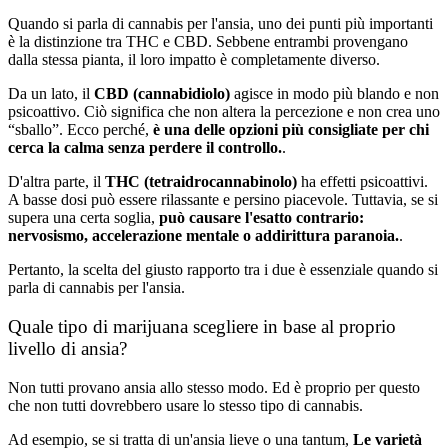
Quando si parla di cannabis per l'ansia, uno dei punti più importanti
è la distinzione tra THC e CBD. Sebbene entrambi provengano
dalla stessa pianta, il loro impatto è completamente diverso.
Da un lato, il
CBD (cannabidiolo)
agisce in modo più blando e non
psicoattivo. Ciò significa che non altera la percezione e non crea uno
“sballo”. Ecco perché,
è una delle opzioni più consigliate per chi
cerca la calma senza perdere il controllo.
.
D'altra parte, il
THC (tetraidrocannabinolo)
ha effetti psicoattivi.
A basse dosi può essere rilassante e persino piacevole. Tuttavia, se si
supera una certa soglia,
può causare l'esatto contrario:
nervosismo, accelerazione mentale o addirittura paranoia.
.
Pertanto, la scelta del giusto rapporto tra i due è essenziale quando si
parla di cannabis per l'ansia.
Quale tipo di marijuana scegliere in base al proprio
livello di ansia?
Non tutti provano ansia allo stesso modo. Ed è proprio per questo
che non tutti dovrebbero usare lo stesso tipo di cannabis.
Ad esempio, se si tratta di un'ansia lieve o una tantum,
Le varietà