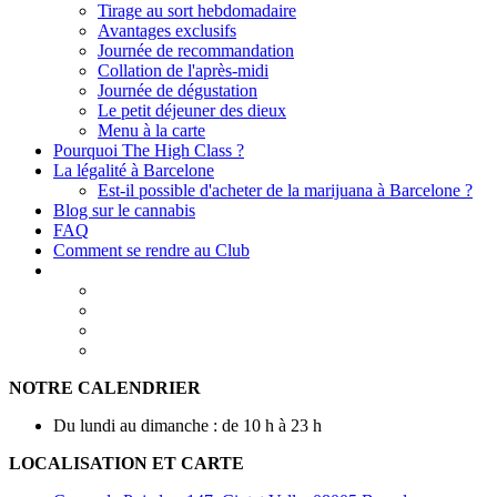
Tirage au sort hebdomadaire
Avantages exclusifs
Journée de recommandation
Collation de l'après-midi
Journée de dégustation
Le petit déjeuner des dieux
Menu à la carte
Pourquoi The High Class ?
La légalité à Barcelone
Est-il possible d'acheter de la marijuana à Barcelone ?
Blog sur le cannabis
FAQ
Comment se rendre au Club
NOTRE CALENDRIER
Du lundi au dimanche : de 10 h à 23 h
LOCALISATION ET CARTE