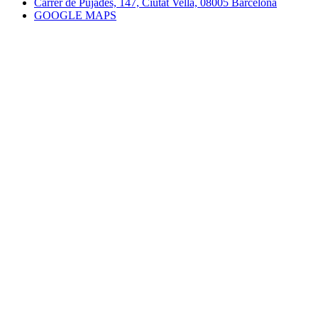
Carrer de Pujades, 147, Ciutat Vella, 08005 Barcelona
GOOGLE MAPS