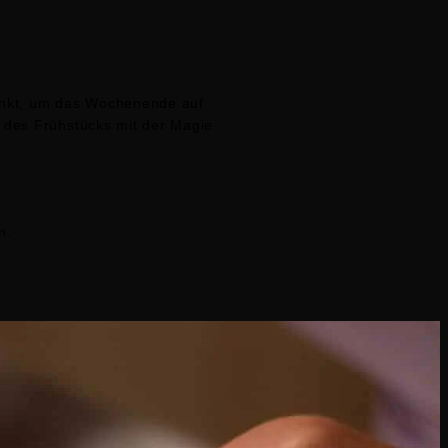
punkt, um das Wochenende auf
 des Frühstücks mit der Magie
n.