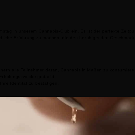
mstag in unserem Cannabis-Club ein. Es ist der perfekte Zeit
ndliche Erfahrung zu machen, die den beruhigenden Geschmack
nnern alle Teilnehmer daran, Cannabis in Maßen zu konsumiere
d Erholungszwecke gedacht.
Ihre Identität zu bestätigen.