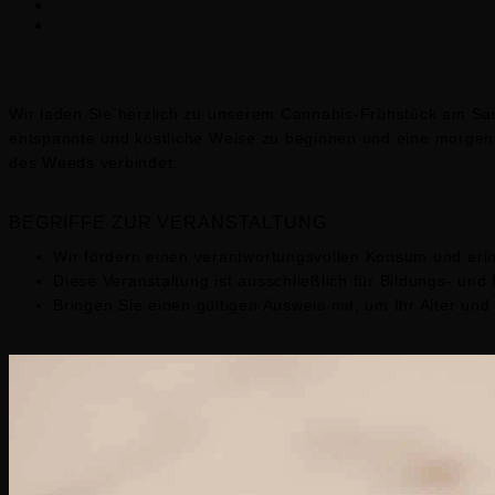
Wir laden Sie herzlich zu unserem Cannabis-Frühstück am Sa
entspannte und köstliche Weise zu beginnen und eine morge
des Weeds verbindet.
BEGRIFFE ZUR VERANSTALTUNG
Wir fördern einen verantwortungsvollen Konsum und eri
Diese Veranstaltung ist ausschließlich für Bildungs- un
Bringen Sie einen gültigen Ausweis mit, um Ihr Alter und 