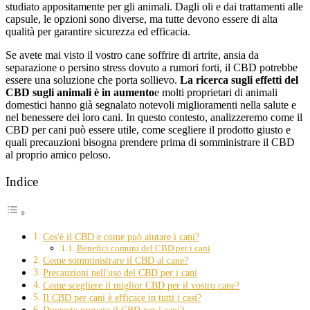
studiato appositamente per gli animali. Dagli oli e dai trattamenti alle
capsule, le opzioni sono diverse, ma tutte devono essere di alta
qualità per garantire sicurezza ed efficacia.
Se avete mai visto il vostro cane soffrire di artrite, ansia da
separazione o persino stress dovuto a rumori forti, il CBD potrebbe
essere una soluzione che porta sollievo.
La ricerca sugli effetti del
CBD sugli animali è in aumento
e molti proprietari di animali
domestici hanno già segnalato notevoli miglioramenti nella salute e
nel benessere dei loro cani. In questo contesto, analizzeremo come il
CBD per cani può essere utile, come scegliere il prodotto giusto e
quali precauzioni bisogna prendere prima di somministrare il CBD
al proprio amico peloso.
Indice
Cos'è il CBD e come può aiutare i cani?
Benefici comuni del CBD per i cani
Come somministrare il CBD al cane?
Precauzioni nell'uso del CBD per i cani
Come scegliere il miglior CBD per il vostro cane?
Il CBD per cani è efficace in tutti i casi?