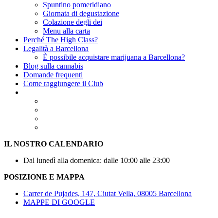
Spuntino pomeridiano
Giornata di degustazione
Colazione degli dei
Menu alla carta
Perché The High Class?
Legalità a Barcellona
È possibile acquistare marijuana a Barcellona?
Blog sulla cannabis
Domande frequenti
Come raggiungere il Club
IL NOSTRO CALENDARIO
Dal lunedì alla domenica: dalle 10:00 alle 23:00
POSIZIONE E MAPPA
Carrer de Pujades, 147, Ciutat Vella, 08005 Barcellona
MAPPE DI GOOGLE