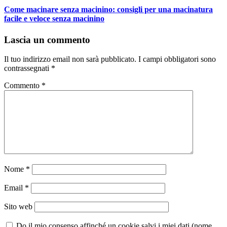
Come macinare senza macinino: consigli per una macinatura
facile e veloce senza macinino
Lascia un commento
Il tuo indirizzo email non sarà pubblicato.
I campi obbligatori sono
contrassegnati
*
Commento
*
Nome
*
Email
*
Sito web
Do il mio consenso affinché un cookie salvi i miei dati (nome,