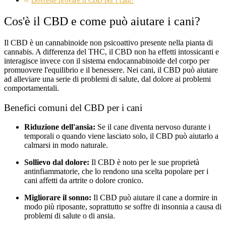
Dovreste provare il CBD per i cani?
Cos'è il CBD e come può aiutare i cani?
Il CBD è un cannabinoide non psicoattivo presente nella pianta di
cannabis. A differenza del THC, il CBD non ha effetti intossicanti e
interagisce invece con il sistema endocannabinoide del corpo per
promuovere l'equilibrio e il benessere. Nei cani, il CBD può aiutare
ad alleviare una serie di problemi di salute, dal dolore ai problemi
comportamentali.
Benefici comuni del CBD per i cani
Riduzione dell'ansia:
Se il cane diventa nervoso durante i
temporali o quando viene lasciato solo, il CBD può aiutarlo a
calmarsi in modo naturale.
Sollievo dal dolore:
Il CBD è noto per le sue proprietà
antinfiammatorie, che lo rendono una scelta popolare per i
cani affetti da artrite o dolore cronico.
Migliorare il sonno:
Il CBD può aiutare il cane a dormire in
modo più riposante, soprattutto se soffre di insonnia a causa di
problemi di salute o di ansia.