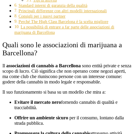
Tipi di attività
Standard interni di garanzia della qualità
Principali differenze con altri modelli internazionali
Consigli per i nuovi partner
Perché The High Class Barcelona è la scelta migliore
La possibilità di entrare a far parte delle associazioni di
marijuana di Barcellona
Quali sono le associazioni di marijuana a
Barcellona?
Il
associazioni di cannabis a Barcellona
sono entità private e senza
scopo di lucro. Ciò significa che non operano come negozi aperti,
ma come club che riuniscono persone con un interesse comune:
godere della cannabis in modo legale e responsabile.
Il suo funzionamento si basa su un modello che mira a:
Evitare il mercato nero
fornendo cannabis di qualità e
tracciabilità.
Offrire un ambiente sicuro
per il consumo, lontano dalla
strada pubblica.
Promuovere la cultura della cannabis
attraverso attività,