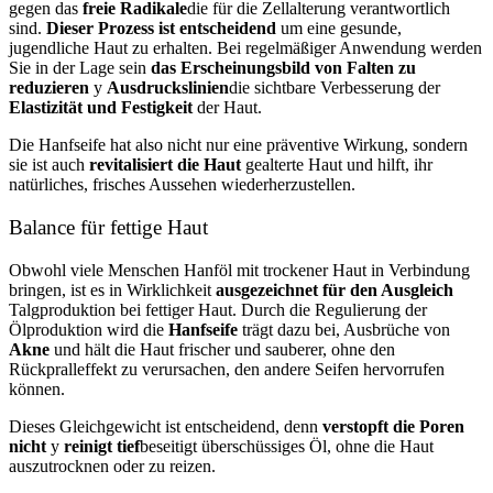
gegen das
freie Radikale
die für die Zellalterung verantwortlich
sind.
Dieser Prozess ist entscheidend
um eine gesunde,
jugendliche Haut zu erhalten. Bei regelmäßiger Anwendung werden
Sie in der Lage sein
das Erscheinungsbild von Falten zu
reduzieren
y
Ausdruckslinien
die sichtbare Verbesserung der
Elastizität und Festigkeit
der Haut.
Die Hanfseife hat also nicht nur eine präventive Wirkung, sondern
sie ist auch
revitalisiert die Haut
gealterte Haut und hilft, ihr
natürliches, frisches Aussehen wiederherzustellen.
Balance für fettige Haut
Obwohl viele Menschen Hanföl mit trockener Haut in Verbindung
bringen, ist es in Wirklichkeit
ausgezeichnet für den Ausgleich
Talgproduktion bei fettiger Haut. Durch die Regulierung der
Ölproduktion wird die
Hanfseife
trägt dazu bei, Ausbrüche von
Akne
und hält die Haut frischer und sauberer, ohne den
Rückpralleffekt zu verursachen, den andere Seifen hervorrufen
können.
Dieses Gleichgewicht ist entscheidend, denn
verstopft die Poren
nicht
y
reinigt tief
beseitigt überschüssiges Öl, ohne die Haut
auszutrocknen oder zu reizen.