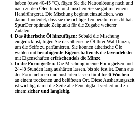
haben (etwa 40-45 °C), fügen Sie die Natronlösung nach und
nach zu den Ölen hinzu und mischen Sie sie gut mit einem
Handrührgerät. Die Mischung beginnt einzudicken, was
darauf hindeutet, dass sie die richtige Temperatur erreicht hat.
Spur
Der optimale Zeitpunkt für die Zugabe weiterer
Zutaten.
Das ätherische Öl hinzufügen:
Sobald die Mischung
eingedickt ist, fügen Sie das ätherische Öl Ihrer Wahl hinzu,
um die Seife zu parfümieren. Sie können ätherische Öle
wählen mit
beruhigende Eigenschaften
als die
lavendel
oder
mit Eigenschaften
erfrischend
als die
Minze
.
In die Form gießen:
Die Mischung in eine Form gießen und
24-48 Stunden lang aushärten lassen, bis sie fest ist. Dann aus
der Form nehmen und aushärten lassen für
4 bis 6 Wochen
an einem trockenen und belüfteten Ort. Diese Aushärtungszeit
ist wichtig, damit die Seife alle Feuchtigkeit verliert und zu
einem
sicher und langlebig
.