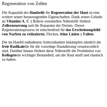
Regeneration von Zellen
Die Kapazität des
Hanfseife
für
Regeneration der Haut
ist eine
weitere seiner herausragenden Eigenschaften. Dank seines Gehalts
an
Vitamine A
,
C
y
E
diese essentiellen Nährstoffe fördern
Zellerneuerung
und die Reparatur der Dermis. Dieser
Regenerationsprozess ist entscheidend für
das Erscheinungsbild
von Narben zu reduzieren
, Flecken,
feine Linien
y
Falten
.
Die im Hanföl enthaltenen Antioxidantien bekämpfen nämlich die
freie Radikale
die für die vorzeitige Hautalterung verantwortlich
sind. Darüber hinaus fördern diese Nährstoffe die Produktion von
Kollagen
ein wichtiger Bestandteil, um die Haut straff und elastisch
zu halten.