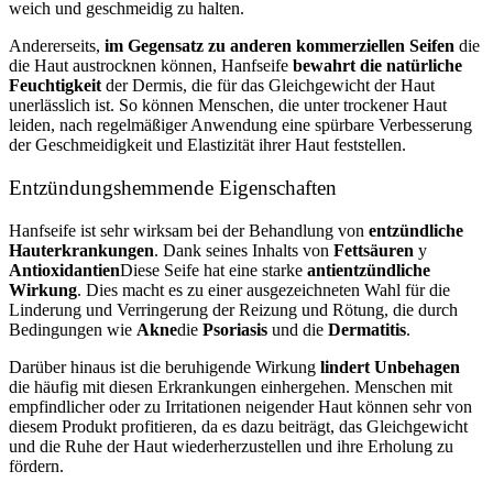
weich und geschmeidig zu halten.
Andererseits,
im Gegensatz zu anderen kommerziellen Seifen
die
die Haut austrocknen können, Hanfseife
bewahrt die natürliche
Feuchtigkeit
der Dermis, die für das Gleichgewicht der Haut
unerlässlich ist. So können Menschen, die unter trockener Haut
leiden, nach regelmäßiger Anwendung eine spürbare Verbesserung
der Geschmeidigkeit und Elastizität ihrer Haut feststellen.
Entzündungshemmende Eigenschaften
Hanfseife ist sehr wirksam bei der Behandlung von
entzündliche
Hauterkrankungen
. Dank seines Inhalts von
Fettsäuren
y
Antioxidantien
Diese Seife hat eine starke
antientzündliche
Wirkung
. Dies macht es zu einer ausgezeichneten Wahl für die
Linderung und Verringerung der Reizung und Rötung, die durch
Bedingungen wie
Akne
die
Psoriasis
und die
Dermatitis
.
Darüber hinaus ist die beruhigende Wirkung
lindert Unbehagen
die häufig mit diesen Erkrankungen einhergehen. Menschen mit
empfindlicher oder zu Irritationen neigender Haut können sehr von
diesem Produkt profitieren, da es dazu beiträgt, das Gleichgewicht
und die Ruhe der Haut wiederherzustellen und ihre Erholung zu
fördern.