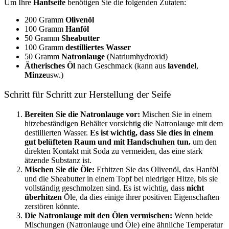
Um Ihre
Hanfseife
benötigen Sie die folgenden Zutaten:
200 Gramm
Olivenöl
100 Gramm
Hanföl
50 Gramm
Sheabutter
100 Gramm
destilliertes Wasser
50 Gramm
Natronlauge
(Natriumhydroxid)
Ätherisches Öl
nach Geschmack (kann aus
lavendel
,
Minze
usw.)
Schritt für Schritt zur Herstellung der Seife
Bereiten Sie die Natronlauge vor:
Mischen Sie in einem
hitzebeständigen Behälter vorsichtig die Natronlauge mit dem
destillierten Wasser.
Es ist wichtig, dass Sie dies in einem
gut belüfteten Raum und mit Handschuhen tun.
um den
direkten Kontakt mit Soda zu vermeiden, das eine stark
ätzende Substanz ist.
Mischen Sie die Öle:
Erhitzen Sie das Olivenöl, das Hanföl
und die Sheabutter in einem Topf bei niedriger Hitze, bis sie
vollständig geschmolzen sind. Es ist wichtig, dass
nicht
überhitzen
Öle, da dies einige ihrer positiven Eigenschaften
zerstören könnte.
Die Natronlauge mit den Ölen vermischen:
Wenn beide
Mischungen (Natronlauge und Öle) eine ähnliche Temperatur