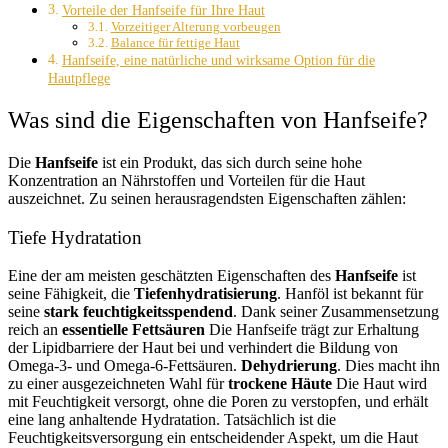
Vorteile der Hanfseife für Ihre Haut
Vorzeitiger Alterung vorbeugen
Balance für fettige Haut
Hanfseife, eine natürliche und wirksame Option für die
Hautpflege
Was sind die Eigenschaften von Hanfseife?
Die
Hanfseife
ist ein Produkt, das sich durch seine hohe
Konzentration an Nährstoffen und Vorteilen für die Haut
auszeichnet. Zu seinen herausragendsten Eigenschaften zählen:
Tiefe Hydratation
Eine der am meisten geschätzten Eigenschaften des
Hanfseife
ist
seine Fähigkeit, die
Tiefenhydratisierung
. Hanföl ist bekannt für
seine
stark feuchtigkeitsspendend
. Dank seiner Zusammensetzung
reich an
essentielle Fettsäuren
Die Hanfseife trägt zur Erhaltung
der Lipidbarriere der Haut bei und verhindert die Bildung von
Omega-3- und Omega-6-Fettsäuren.
Dehydrierung
. Dies macht ihn
zu einer ausgezeichneten Wahl für
trockene Häute
Die Haut wird
mit Feuchtigkeit versorgt, ohne die Poren zu verstopfen, und erhält
eine lang anhaltende Hydratation. Tatsächlich ist die
Feuchtigkeitsversorgung ein entscheidender Aspekt, um die Haut