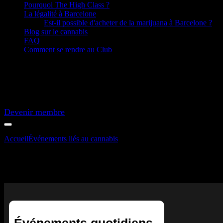
Pourquoi The High Class ?
La légalité à Barcelone
Est-il possible d'acheter de la marijuana à Barcelone ?
Blog sur le cannabis
FAQ
Comment se rendre au Club
Devenir membre
Accueil
Événements liés au cannabis
Tirage au sort hebdomadaire
Tirage au sort hebdomadaire
Événements quotidiens