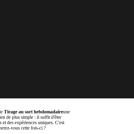
le
Tirage au sort hebdomadaire
une
en de plus simple : il suffit d'être
s et des expériences uniques. C'est
rez-vous cette fois-ci ?