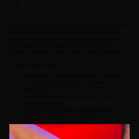
Vi invitiamo a un evento unico presso il nostro cannabis club,
dove potrete immergervi in un'esperienza sensoriale ed
educativa durante il nostro Cannabis Tasting Friday. Unitevi a
noi per esplorare una varietà di varietà e concentrati e
scoprire le sfumature di aromi, sapori ed effetti che offrono.
TERMINI DELL'EVENTO
Incoraggiamo il consumo responsabile e ricordiamo a
tutti i partecipanti di consumare la cannabis con
moderazione.
Questo evento è destinato esclusivamente a scopi
educativi e ricreativi.
Portate con voi un documento d'identità valido per
verificare la vostra età e la vostra identità.