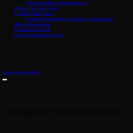
Domenica delle offerte esclusive
Perché The High Class?
Legalità a Barcellona
È possibile acquistare marijuana a Barcellona?
Blog sulla cannabis
Domande frequenti
Come raggiungere il Club
Diventa membro
VENERDI' DEGUSTAZIONE