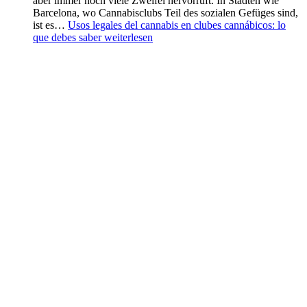
aber immer noch viele Zweifel hervorruft. In Städten wie
Barcelona, wo Cannabisclubs Teil des sozialen Gefüges sind,
ist es…
Usos legales del cannabis en clubes cannábicos: lo
que debes saber
weiterlesen