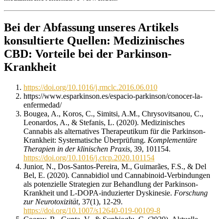
Bei der Abfassung unseres Artikels
konsultierte Quellen:
Medizinisches
CBD: Vorteile bei der Parkinson-
Krankheit
https://doi.org/10.1016/j.rmclc.2016.06.010
https://www.esparkinson.es/espacio-parkinson/conocer-la-
enfermedad/
Bougea, A., Koros, C., Simitsi, A.M., Chrysovitsanou, C.,
Leonardos, A., & Stefanis, L. (2020). Medizinisches
Cannabis als alternatives Therapeutikum für die Parkinson-
Krankheit: Systematische Überprüfung.
Komplementäre
Therapien in der klinischen Praxis
, 39, 101154.
https://doi.org/10.1016/j.ctcp.2020.101154
Junior, N., Dos-Santos-Pereira, M., Guimarães, F.S., & Del
Bel, E. (2020). Cannabidiol und Cannabinoid-Verbindungen
als potenzielle Strategien zur Behandlung der Parkinson-
Krankheit und L-DOPA-induzierter Dyskinesie.
Forschung
zur Neurotoxizität
, 37(1), 12-29.
https://doi.org/10.1007/s12640-019-00109-8