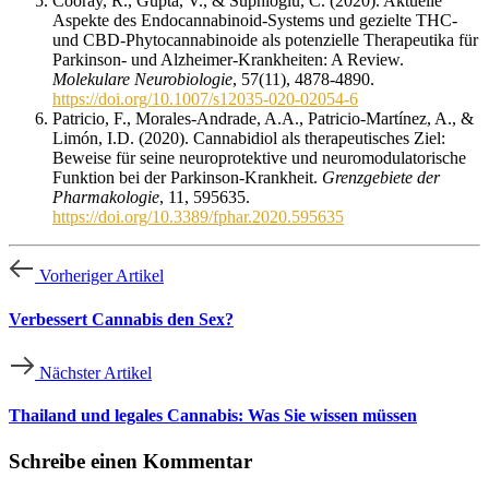
Cooray, R., Gupta, V., & Suphioglu, C. (2020). Aktuelle
Aspekte des Endocannabinoid-Systems und gezielte THC-
und CBD-Phytocannabinoide als potenzielle Therapeutika für
Parkinson- und Alzheimer-Krankheiten: A Review.
Molekulare Neurobiologie
, 57(11), 4878-4890.
https://doi.org/10.1007/s12035-020-02054-6
Patricio, F., Morales-Andrade, A.A., Patricio-Martínez, A., &
Limón, I.D. (2020). Cannabidiol als therapeutisches Ziel:
Beweise für seine neuroprotektive und neuromodulatorische
Funktion bei der Parkinson-Krankheit.
Grenzgebiete der
Pharmakologie
, 11, 595635.
https://doi.org/10.3389/fphar.2020.595635
Vorheriger Artikel
Verbessert Cannabis den Sex?
Nächster Artikel
Thailand und legales Cannabis: Was Sie wissen müssen
Schreibe einen Kommentar